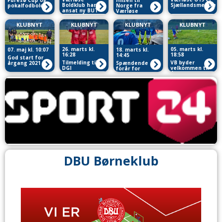
Furesø Cup og
Hilsen til
Boldklub har
Sjællandsmestre
pokalfodbold
Norge fra
ansat ny BUT
Værløse
Fodboldskole
KLUBNYT
KLUBNYT
KLUBNYT
KLUBNYT
26. marts kl.
05. marts kl.
07. maj kl. 10:07
18. marts kl.
16:28
18:58
14:45
God start for
Tilmelding til
VB byder
årgang 2021
Spændende
DGI
velkommen til
forår for
Fodboldskole
årgang 2021 i
Værløse i Serie
2026 i Værløse
maj
1
DBU Børneklub