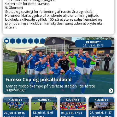
Søren står for dette stævne.
5. Økonomi
Status og strategi for forbedring af næste årsregnskab.
Herunder klarlæggelse af bindende aftaler omkring tøjkøb,
boldkøb, skiltesalg og Klub 100, så et større salgsfremstød og
promovering af klubben kan skydes i gang uden at bryde eks.
aftaler.
KLUBNYT
29. juli kl. 10:46
Furesø Cup og pokalfodbold
Mange fodboldkampe på Værløse stadion i de første
augustdage.
KLUBNYT
KLUBNYT
KLUBNYT
KLUBNYT
12. juli kl. 15:03
27. juni kl. 11:27
29. juli kl. 10:46
04. juli kl. 17:54
Værløse
Værløse U19 er