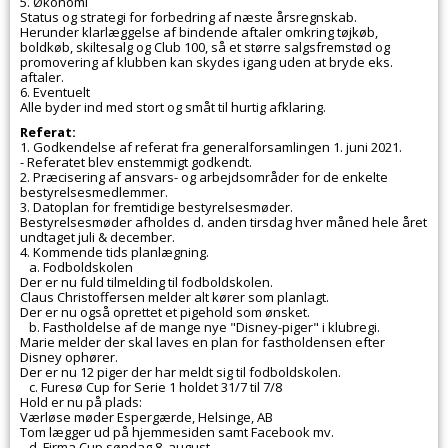
5. Økonomi
Status og strategi for forbedring af næste årsregnskab.
Herunder klarlæggelse af bindende aftaler omkring tøjkøb,
boldkøb, skiltesalg og Club 100, så et større salgsfremstød og
promovering af klubben kan skydes igang uden at bryde eks.
aftaler.
6. Eventuelt
Alle byder ind med stort og småt til hurtig afklaring.
Referat:
1. Godkendelse af referat fra generalforsamlingen 1. juni 2021.
- Referatet blev enstemmigt godkendt.
2. Præcisering af ansvars- og arbejdsområder for de enkelte
bestyrelsesmedlemmer.
3. Datoplan for fremtidige bestyrelsesmøder.
Bestyrelsesmøder afholdes d. anden tirsdag hver måned hele året
undtaget juli & december.
4. Kommende tids planlægning.
a. Fodboldskolen
Der er nu fuld tilmelding til fodboldskolen.
Claus Christoffersen melder alt kører som planlagt.
Der er nu også oprettet et pigehold som ønsket.
b. Fastholdelse af de mange nye "Disney-piger" i klubregi.
Marie melder der skal laves en plan for fastholdensen efter
Disney ophører.
Der er nu 12 piger der har meldt sig til fodboldskolen.
c. Furesø Cup for Serie 1 holdet 31/7 til 7/8
Hold er nu på plads:
Værløse møder Espergærde, Helsinge, AB
Tom lægger ud på hjemmesiden samt Facebook mv.
d. Firma Cup søndag 8. august