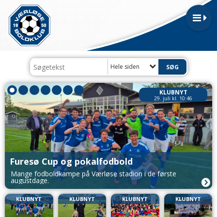
Hele siden
KLUBNYT
29. juli kl. 10:46
Furesø Cup og pokalfodbold
Mange fodboldkampe på Værløse stadion i de første
augustdage.
KLUBNYT
KLUBNYT
KLUBNYT
KLUBNYT