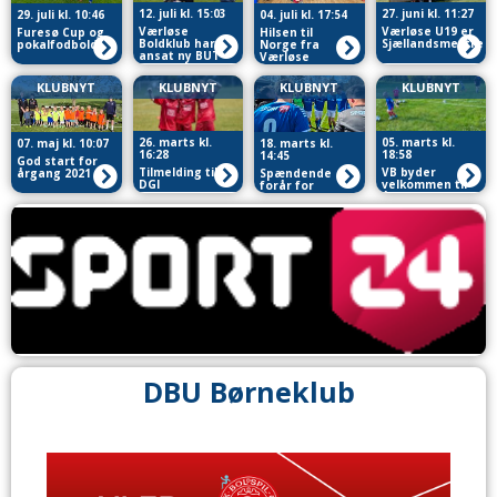
12. juli kl. 15:03
27. juni kl. 11:27
29. juli kl. 10:46
04. juli kl. 17:54
Værløse
Værløse U19 er
Furesø Cup og
Hilsen til
Boldklub har
Sjællandsmestre
pokalfodbold
Norge fra
ansat ny BUT
Værløse
Fodboldskole
KLUBNYT
KLUBNYT
KLUBNYT
KLUBNYT
26. marts kl.
05. marts kl.
07. maj kl. 10:07
18. marts kl.
16:28
18:58
14:45
God start for
Tilmelding til
VB byder
årgang 2021
Spændende
DGI
velkommen til
forår for
Fodboldskole
årgang 2021 i
Værløse i Serie
2026 i Værløse
maj
1
DBU Børneklub