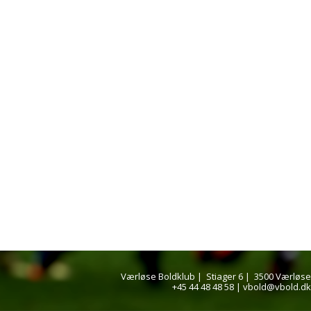
Værløse Boldklub |
Stiager 6 |
3500 Værløse
+45 44 48 48 58
|
vbold@vbold.dk