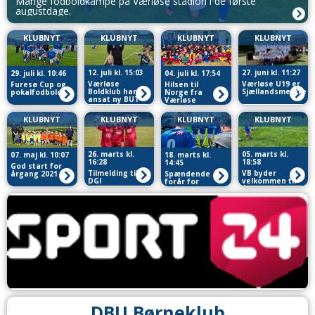
Mange fodboldkampe på Værløse stadion i de første
augustdage.
KLUBNYT
KLUBNYT
KLUBNYT
KLUBNYT
12. juli kl. 15:03
27. juni kl. 11:27
29. juli kl. 10:46
04. juli kl. 17:54
Værløse
Værløse U19 er
Furesø Cup og
Hilsen til
Boldklub har
Sjællandsmestre
pokalfodbold
Norge fra
ansat ny BUT
Værløse
Fodboldskole
KLUBNYT
KLUBNYT
KLUBNYT
KLUBNYT
26. marts kl.
05. marts kl.
07. maj kl. 10:07
18. marts kl.
16:28
18:58
14:45
God start for
Tilmelding til
VB byder
årgang 2021
Spændende
DGI
velkommen til
forår for
Fodboldskole
årgang 2021 i
Værløse i Serie
2026 i Værløse
maj
1
DBU Børneklub