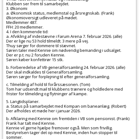
Klubben ser frem til samarbejdet.
3. Økonomi
a. Økonomisk status, medlemstal og årsregnskab. (Frank)
Økonomioversigt udleveret på mødet.
Medlemmer 487.
FFH: 20 medlemmer.
4. I den kommende tid:
a. Afvikling af indestævne i Farum Arena 7. februar 2026. (alle)
Der er lige nu 53 hold tilmeldt. 3 mere på vej.
Thuy sørger for dommere til stævnet.
Søren taler med Kennie om nødvendig bemanding i udsalget.
Der er p.t. nu 2 foruden Kennie.
Søren køber konfettirør 15 stk.
b. Forberedelse af VB-generalforsamling 24. februar 2026. (alle)
Der skal indkaldes til Generalforsamling.
Søren sørger for forplejning til efter generalforsamling.
c. Tilmelding af hold til forårssæsonen. (Tom)
Tom har udsendt mail til klubbens trænere og holdledere med
frister for tilmelding og flytninger af kampe.
5. Langtidsplaner.
a. Status på samarbejdet med Kompan om baneanlæg. (Robert)
Der afholdes et møde her i januar 2026.
b. Afklaring med Kennie om fremtiden i VB som pensionist. (Frank)
Frank har talt med Kennie.
Kennie vil gerne hjælpe fremover også. Men som frivillig.
Bestyrelsen tager det op med Kennie, inden hun stopper til
sommer.