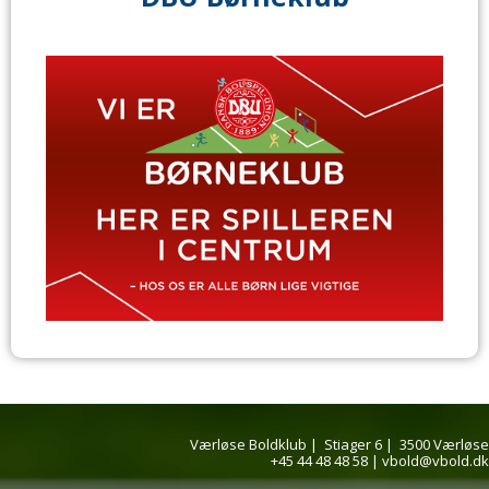
Værløse Boldklub |
Stiager 6 |
3500 Værløse
+45 44 48 48 58
|
vbold@vbold.dk