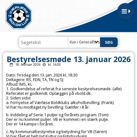
Kun i Generalforsamlinger og bestyre
Bestyrelsesmøde 13. januar 2026
18. februar 2026
kl. 16:05
Dato: Tirsdag den 13. jan. 2026 kl. 18.30
Deltagere: RS, FDN, TA, TN og SJ
Afbud: IMS, KL
1. Godkendelse af referat fra seneste bestyrelsesmøde. (alle)
Referatet er godkendt. Oplægges på vbold.dk.
2. Siden sidst
a. Fornyelse af Værløse Boldklubs alkoholbevilling. (Frank)
Vi har nu modtaget ny bevilling. Gælder i 8 år.
b. Inddeling af Serie 1 puljer og forårets program. (Tom)
Der er nu kommet puljer. VB er kommet i en stærk pulje.
Der er 14 kampe i foråret.
c. Ny kommunalbestyrelse og betydning for VB (Søren)
Vi har fået et helt nyt Kultur og Fritidsudvalg.